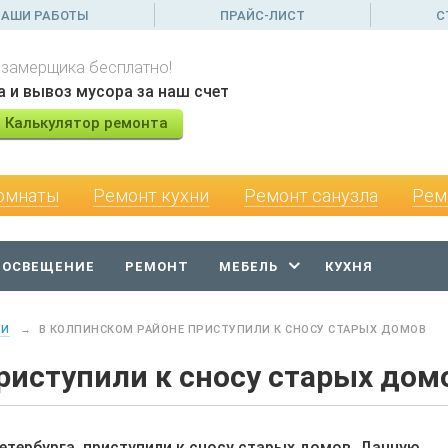
АШИ РАБОТЫ
ПРАЙС-ЛИСТ
С
 замерщика бесплатно!
а и вывоз мусора за наш счет
Калькулятор ремонта
омнаты
Ремонт кухни
Ремонт санузла
Рем
 ОСВЕЩЕНИЕ
РЕМОНТ
МЕБЕЛЬ
КУХНЯ
ТИ
→
В КОЛПИНСКОМ РАЙОНЕ ПРИСТУПИЛИ К СНОСУ СТАРЫХ ДОМОВ
риступили к сносу старых дом
етербурга, приступили к сносу старых домов. Данную