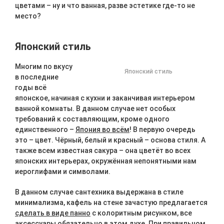
цветами – ну и что ванная, разве эстетике где-то не
место?
Японский стиль
Многим по вкусу
Японский стиль
в последние
годы всё
японское, начиная с кухни и заканчивая интерьером
ванной комнаты. В данном случае нет особых
требований к составляющим, кроме одного
единственного –
Япония во всём
! В первую очередь
это – цвет. Чёрный, белый и красный – основа стиля. А
также всем известная сакура – она цветёт во всех
японских интерьерах, окружённая непонятными нам
иероглифами и символами.
В данном случае сантехника выдержана в стиле
минимализма, кафель на стене зачастую предлагается
сделать в виде панно
с колоритным рисунком, все
аксессуары обязательно в этом духе. При правильном