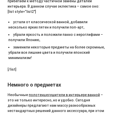
прибегаем к методу частичной замены деталей
интерьера. В данном случае эклектика – самое оно:
[list style=”list2″]
устали от классической ванной, добавили
несколько ярких пятен и получили поп-арт,
убрали яркость и положили панно с иероглифами –
получили Японию,
заменили некоторые предметы на более скромные,
убрали все лишние цвета и получили японский
минимализм!
[/list]
Немного о предметах
Необычные
полотенцесушители в интерьере ванной
–
это не только интересно, но и удобно. Сегодня
дизайнеры предлагают нам массу разнообразных
нестандартных решений данного аксессуара, при этом