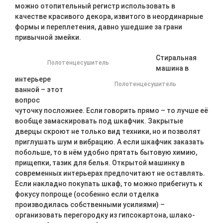
можно отопительный регистр использовать в
качестве красивого декора, извитого в неординарные
формы и переплетения, давно ушедшие за грани
привычной змейки.
Стиральная
Полотенцесушитель
машина в
интерьере
Полотенцесушитель
ванной – этот
вопрос
чуточку посложнее. Если говорить прямо – то лучше её
вообще замаскировать под шкафчик. Закрытые
дверцы скроют не только вид техники, но и позволят
приглушать шум и вибрацию. А если шкафчик заказать
побольше, то в нём удобно прятать бытовую химию,
прищепки, тазик для белья. Открытой машинку в
современных интерьерах предпочитают не оставлять.
Если накладно покупать шкаф, то можно прибегнуть к
фокусу попроще (особенно если отделка
производилась собственными усилиями) –
организовать перегородку из гипсокартона, шлако-