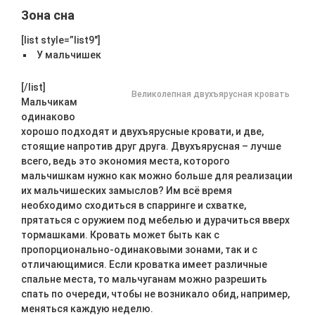
Зона сна
[list style=”list9″]
У мальчишек
[/list]
Великолепная двухъярусная кровать
Мальчикам
одинаково
хорошо подходят и двухъярусные кровати, и две,
стоящие напротив друг друга. Двухъярусная – лучше
всего, ведь это экономия места, которого
мальчишкам нужно как можно больше для реализации
их мальчишеских замыслов? Им всё время
необходимо сходиться в спарринге и схватке,
прятаться с оружием под мебелью и дурачиться вверх
тормашками. Кровать может быть как с
пропорционально-одинаковыми зонами, так и с
отличающимися. Если кроватка имеет различные
спальне места, то мальчуганам можно разрешить
спать по очереди, чтобы не возникало обид, например,
меняться каждую неделю.