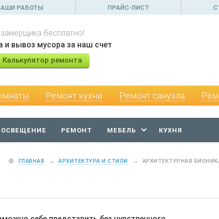
АШИ РАБОТЫ
ПРАЙС-ЛИСТ
С
 замерщика бесплатно!
а и вывоз мусора за наш счет
Калькулятор ремонта
омнаты
Ремонт кухни
Ремонт санузла
Рем
 ОСВЕЩЕНИЕ
РЕМОНТ
МЕБЕЛЬ
КУХНЯ
ГЛАВНАЯ
→
АРХИТЕКТУРА И СТИЛИ
→
АРХИТЕКТУРНАЯ БИОНИК
зможно себе представить без чувственного