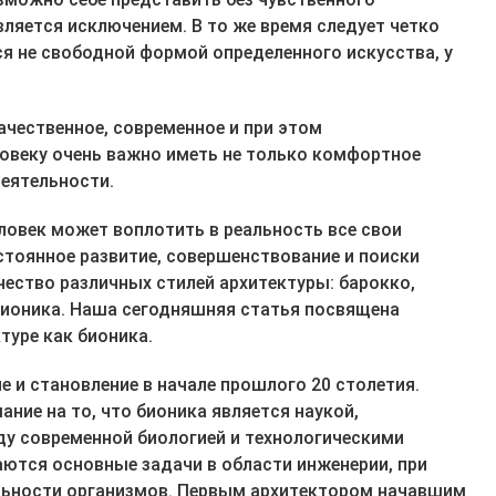
вляется исключением. В то же время следует четко
ся не свободной формой определенного искусства, у
ачественное, современное и при этом
овеку очень важно иметь не только комфортное
деятельности.
овек может воплотить в реальность все свои
стоянное развитие, совершенствование и поиски
чество различных стилей архитектуры: барокко,
бионика. Наша сегодняшняя статья посвящена
туре как бионика.
е и становление в начале прошлого 20 столетия.
ие на то, что бионика является наукой,
ду современной биологией и технологическими
ются основные задачи в области инженерии, при
ельности организмов. Первым архитектором начавшим