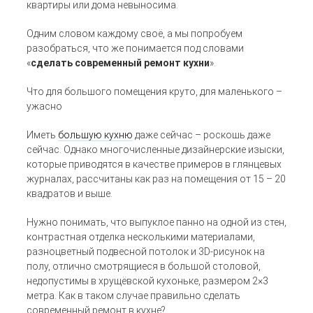
квартиры или дома невыносима.
Одним словом каждому своё, а мы попробуем
разобраться, что же понимается под словами
«
сделать современный ремонт кухни
».
Что для большого помещения круто, для маленького –
ужасно
Иметь
большую кухню
даже сейчас – роскошь даже
сейчас. Однако многочисленные дизайнерские изыски,
которые приводятся в качестве примеров в глянцевых
журналах, рассчитаны как раз на помещения от 15 – 20
квадратов и выше.
Нужно понимать, что выпуклое панно на одной из стен,
контрастная отделка несколькими материалами,
разноцветный подвесной потолок и 3D-рисунок на
полу, отлично смотрящиеся в большой столовой,
недопустимы в хрущёвской кухоньке, размером 2×3
метра. Как в таком случае правильно сделать
современный ремонт в кухне?