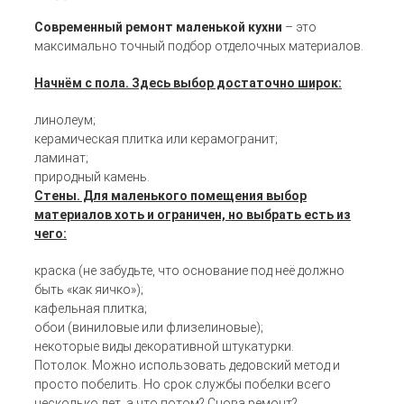
Современный ремонт маленькой кухни
– это
максимально точный подбор отделочных материалов.
Начнём с пола. Здесь выбор достаточно широк:
линолеум;
керамическая плитка или керамогранит;
ламинат;
природный камень.
Стены. Для маленького помещения выбор
материалов хоть и ограничен, но выбрать есть из
чего:
краска (не забудьте, что основание под неё должно
быть «как яичко»);
кафельная плитка;
обои (виниловые или флизелиновые);
некоторые виды декоративной штукатурки.
Потолок. Можно использовать дедовский метод и
просто побелить. Но срок службы побелки всего
несколько лет, а что потом? Снова ремонт?