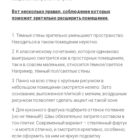
Вот несколько правил, соблюдение которых
поможет зрительно расширить помещение.
Тёмные стены зрительно уменьшают пространство.
Находиться в таком помещении неуютно.
К классическому сочетанию, которое одинаково
выигрышно смотрится как в просторных помещениях,
так и в совсем маленьких, относится тёмное/светлое.
Например, тёмный пол/светлые стены.
Панно на всю стену с крупным рисунком в
небольшом помещении смотрятся нелепо. Зато
основание, выложенное плиткой с мелким, воздушным
рисунком позволяет сделать акцент на такой зоне.
Для кухонного фартука подберите оттенок потемнее
(но не тёмный!). Швы обязательно затрите составом в
тон плитке. Современный вариант – стеклянный фартук
– и моется отлично, и смотрится креативно, особенно,
если оформить за ним не яркую подсветку