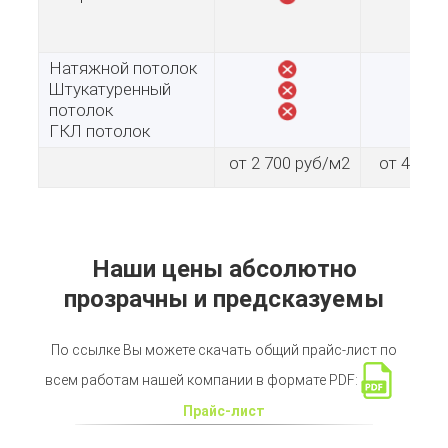
Натяжной потолок
Штукатуренный
потолок
ГКЛ потолок
от 2 700 руб/м2
от 4 500
Наши цены абсолютно
прозрачны и предсказуемы
По ссылке Вы можете скачать общий прайс-лиcт по
всем работам нашей компании в формате PDF:
Прайс-лист