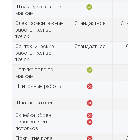
Штукатурка стен по
маякам
Электромонтажные
Стандартное
Станда
работы, кол-во
точек
Сантехнические
Стандартное
Сред
работы, кол-во
точек
Стяжка пола по
маякам
Плиточные работы
Сану
Шпатлевка стен
Оклейка обоев
Окраска стен,
потолков
Покрытие пола
Лами