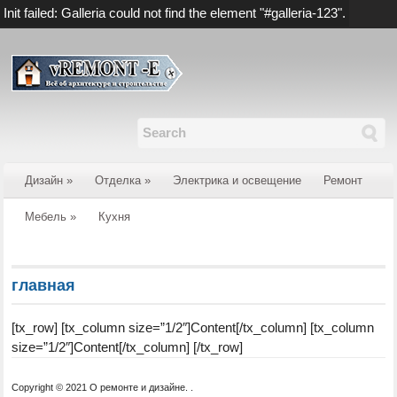
Init failed: Galleria could not find the element "#galleria-123".
Содержание
Дизайн
»
Отделка
»
Электрика и освещение
Ремонт
Мебель
»
Кухня
главная
[tx_row] [tx_column size=”1/2″]Content[/tx_column] [tx_column
size=”1/2″]Content[/tx_column] [/tx_row]
Copyright © 2021 О ремонте и дизайне. .