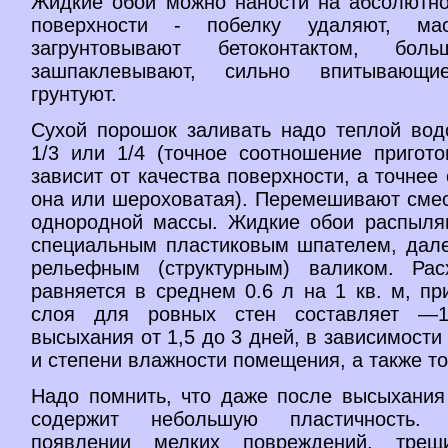
Жидкие обои можно наности на абсолютн
поверхности - побелку удаляют, ма
загрунтовывают бетоконтактом, бол
зашпаклевывают, сильно впитывающи
грунтуют.
Сухой порошок заливать надо теплой вод
1/3 или 1/4 (точное соотношение пригот
зависит от качества поверхности, а точнее 
она или шероховатая). Перемешивают смес
однородной массы. Жидкие обои распыля
специальным пластиковым шпателем, дал
рельефным (структурным) валиком. Рас
равняется в среднем 0.6 л на 1 кв. м, п
слоя для ровных стен составляет —
высыхания от 1,5 до 3 дней, в зависимости
и степени влажности помещения, а также т
Надо помнить, что даже после высыхания
содержит небольшую пластичность.
появлении мелких повреждений, тре