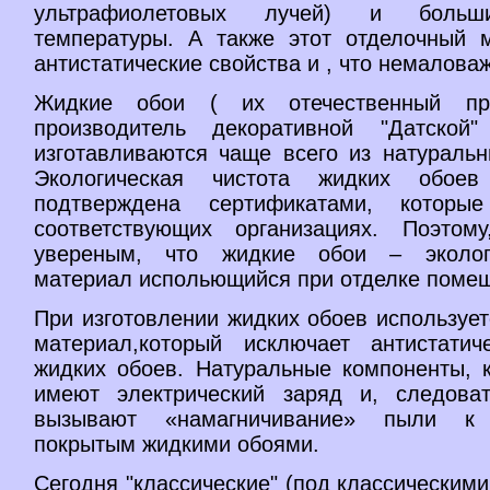
ультрафиолетовых лучей) и больш
температуры. А также этот отделочный 
антистатические свойства и , что немаловаж
Жидкие обои ( их отечественный пр
производитель декоративной "Датской"
изготавливаются чаще всего из натуральн
Экологическая чистота жидких обое
подтверждена сертификатами, котор
соответствующих организациях. Поэтом
увереным, что жидкие обои – эколог
материал испольющийся при отделке поме
При изготовлении жидких обоев используе
материал,который исключает антистатич
жидких обоев. Натуральные компоненты, к
имеют электрический заряд и, следова
вызывают «намагничивание» пыли к 
покрытым жидкими обоями.
Сегодня "классические" (под классическим