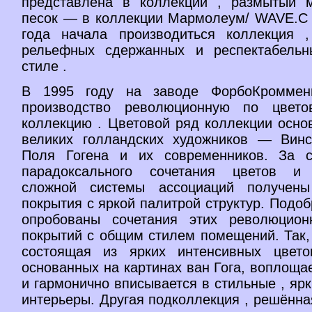
представлена в коллекции , размытый 
песок — в коллекции Мармолеум/ WAVE.С 
года начала производиться коллекция 
рельефных сдержанных и респектабельн
стиле .
В 1995 году на заводе ФорбоКроммен
производство революционную по цвет
коллекцию . Цветовой ряд коллекции осно
великих голландских художников — Винс
Поля Гогена и их современников. За с
парадоксального сочетания цветов и 
сложной системы ассоциаций получены
покрытия с яркой палитрой структур. Подо
опробованы сочетания этих революцион
покрытий с общим стилем помещений. Так,
состоящая из ярких интенсивных цвето
основанных на картинах ван Гога, воплощае
и гармонично вписывается в стильные , яр
интерьеры. Другая подколлекция , решённа