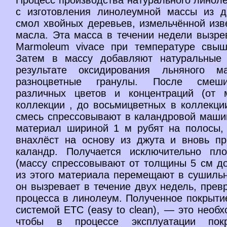
с изготовления линолеумной массы из д
смол хвойных деревьев, измельчённой изв
масла. Эта масса в течении недели вызре
Marmoleum vivace при температуре свыш
Затем в массу добавляют натуральные 
результате оксидирования льняного м
разноцветные гранулы. После смеши
различных цветов и концентраций (от 
коллекции , до восьмицветных в коллекци
смесь спрессовывают в каландровой маши
материал шириной 1 м рубят на полосы,
внахлёст на основу из джута и вновь пр
каландр. Получается исключительно пло
(массу спрессовывают от толщины 5 см д
из этого материала перемещают в сушильн
он вызревает в течение двух недель, прев
процесса в линолеум. Полученное покрыти
системой ЕТС (easy to clean), — это необх
чтобы в процессе эксплуатации пок