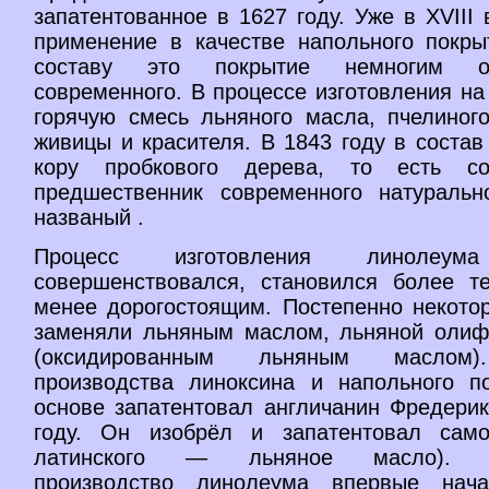
запатентованное в 1627 году. Уже в XVIII
применение в качестве напольного покры
составу это покрытие немногим о
современного. В процессе изготовления на
горячую смесь льняного масла, пчелиного
живицы и красителя. В 1843 году в соста
кору пробкового дерева, то есть с
предшественник современного натуральн
названый .
Процесс изготовления линолеума
совершенствовался, становился более т
менее дорогостоящим. Постепенно некото
заменяли льняным маслом, льняной олиф
(оксидированным льняным маслом)
производства линоксина и напольного п
основе запатентовал англичанин Фредерик
году. Он изобрёл и запатентовал само
латинского — льняное масло). П
производство линолеума впервые на