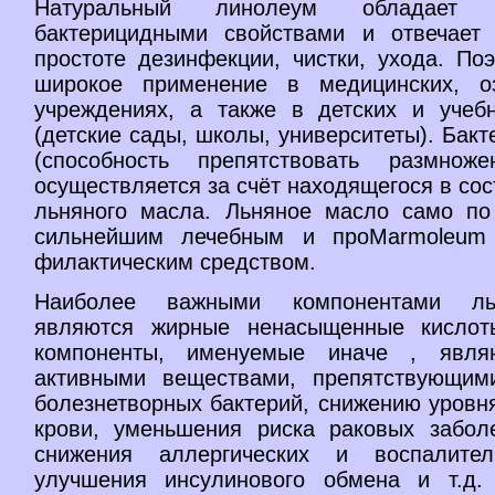
Натуральный линолеум обладает е
бактерицидными свойствами и отвечает
простоте дезинфекции, чистки, ухода. По
широкое применение в медицинских, оз
учреждениях, а также в детских и учеб
(детские сады, школы, университеты). Бакт
(способность препятствовать размноже
осуществляется за счёт находящегося в со
льняного масла. Льняное масло само по
сильнейшим лечебным и проMarmoleum 
филактическим средством.
Наиболее важными компонентами ль
являются жирные ненасыщенные кислот
компоненты, именуемые иначе , явля
активными веществами, препятствующим
болезнетворных бактерий, снижению уровн
крови, уменьшения риска раковых заболе
снижения аллергических и воспалител
улучшения инсулинового обмена и т.д.