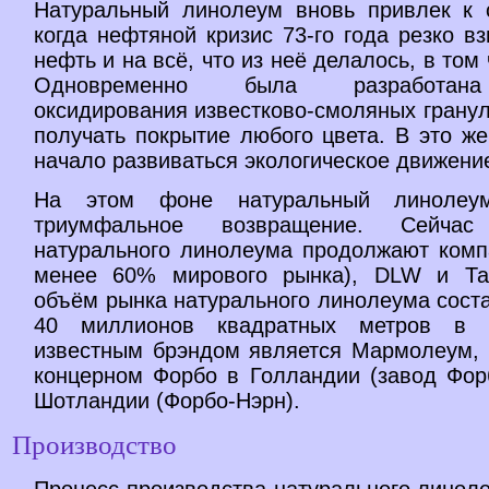
Натуральный линолеум вновь привлек к 
когда нефтяной кризис 73-го года резко в
нефть и на всё, что из неё делалось, в том
Одновременно была разработана
оксидирования известково-смоляных гранул
получать покрытие любого цвета. В это ж
начало развиваться экологическое движение
На этом фоне натуральный линолеу
триумфальное возвращение. Сейчас 
натурального линолеума продолжают комп
менее 60% мирового рынка), DLW и Тар
объём рынка натурального линолеума сост
40 миллионов квадратных метров в 
известным брэндом является Мармолеум,
концерном Форбо в Голландии (завод Фор
Шотландии (Форбо-Нэрн).
Производство
Процесс производства натурального линол