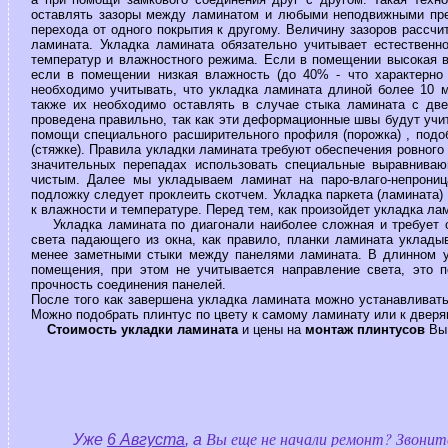
оставлять зазоры между ламинатом и любыми неподвижными предм
перехода от одного покрытия к другому. Величину зазоров рассч
ламината. Укладка ламината обязательно учитывает естественно
температур и влажностного режима. Если в помещении высокая 
если в помещении низкая влажность (до 40% - что характерно 
необходимо учитывать, что укладка ламината длиной более 10 
также их необходимо оставлять в случае стыка ламината с дв
проведена правильно, так как эти деформационные швы будут учи
помощи специального расширительного профиля (порожка) , подоб
(стяжке). Правила укладки ламината требуют обеспечения ровного
значительных перепадах использовать специальные выравниваю
чистым. Далее мы укладываем ламинат на паро-влаго-непрон
подложку следует проклеить скотчем. Укладка паркета (ламината)
к влажности и температуре. Перед тем, как произойдет укладка лам
Укладка ламината по диагонали наиболее сложная и требует о
света падающего из окна, как правило, планки ламината уклады
менее заметными стыки между панелями ламината. В длинном у
помещения, при этом не учитывается направление света, это п
прочность соединения панелей.
После того как завершена укладка ламината можно устанавливать
Можно подобрать плинтус по цвету к самому ламинату или к дверя
Стоимость укладки ламината
и цены на
монтаж плинтусов
Вы 