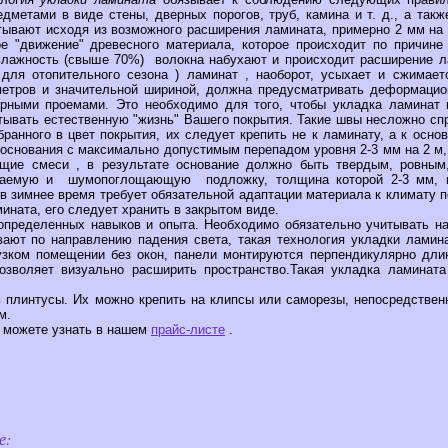
етами в виде стены, дверных порогов, труб, камина и т. д., а такж
итывают исходя из возможного расширения ламината, примерно 2 мм на
е "движение" древесного материала, которое происходит по причине
влажность (свыше 70%) волокна набухают и происходит расширение л
для отопительного сезона ) ламинат , наоборот, усыхает и сжимает
метров и значительной шириной, должна предусматривать деформаци
ерными проемами. Это необходимо для того, чтобы укладка ламинат
тывать естественную "жизнь" Вашего покрытия. Такие швы несложно спр
ранного в цвет покрытия, их следует крепить не к ламинату, а к осно
 основания с максимально допустимым перепадом уровня 2-3 мм на 2 м,
щие смеси , в результате основание должно быть твердым, ровным
ицаемую и шумопоглощающую подложку, толщина которой 2-3 мм, 
 в зимнее время требует обязательной адаптации материала к климату 
ината, его следует хранить в закрытом виде.
пределенных навыков и опыта. Необходимо обязательно учитывать н
вают по направлению падения света, такая технология укладки ламин
зком помещении без окон, панели монтируются перпендикулярно дли
озволяет визуально расширить пространство.Такая укладка ламинат
 плинтусы. Их можно крепить на клипсы или саморезы, непосредственн
м.
можете узнать в нашем
прайс-листе
.