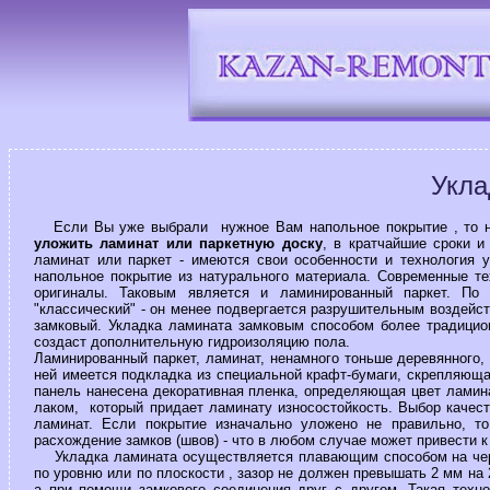
Укла
Если Вы уже выбрали нужное Вам напольное покрытие , то не
уложить ламинат или паркетную доску
, в кратчайшие сроки и
ламинат или паркет - имеются свои особенности и технология 
напольное покрытие из натурального материала. Современные т
оригиналы. Таковым является и ламинированный паркет. По 
"классический" - он менее подвергается разрушительным воздейс
замковый. Укладка ламината замковым способом более традицио
создаст дополнительную гидроизоляцию пола.
Ламинированный паркет, ламинат, ненамного тоньше деревянного,
ней имеется подкладка из специальной крафт-бумаги, скрепляющ
панель нанесена декоративная пленка, определяющая цвет ламин
лаком, который придает ламинату износостойкость. Выбор качес
ламинат. Если покрытие изначально уложено не правильно, то
расхождение замков (швов) - что в любом случае может привести к 
Укладка ламината осуществляется плавающим способом на черн
по уровню или по плоскости , зазор не должен превышать 2 мм на 
а при помощи замкового соединения друг с другом. Такая техн