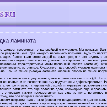
дка ламината
 следует тревожиться о дальнейшей его укладке. Мы поможем Вам 
 по разумной цене. Для каждого напольного покрытия, будь то паркет
укладки. Растет количество людей которые предпочитают видеть в 
ехнологии создают имитации натуральных материалов, во многом пре
некоторым характеристикам ламинированный паркет (ламинат) обх
твиям внешних источников. Существует два способа укладки ламината -
нна. Тем не менее укладка ламината клеевым способ не менее попул
 его основание это водоупорная древесно -волокнистая плита (ДСП или
ая основание, и не позволяющая ему вздуваться и деформироваться. 
ата, ее пропитывают специальной смолой и покрывают прозрачным син
твенного ламината это еще половина дела, необходимо еще и правиль
 это чревато такими последствиями как вздутие пола, неплотное п
тому, что пол придется перестилать.
овом покрытии пола-стяжки (основание предварительно должно быть
2 метра) . Укладка ламината происходит креплением панелей не к основ
ология
укладки ламината
обязывает к соблюдению следующих правил