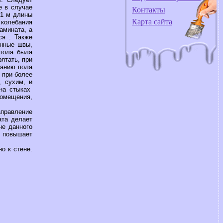
е в случае
Контакты
 1 м длины
Карта сайта
 колебания
амината, а
ся . Также
онные швы,
 пола была
ятать, при
ванию пола
 при более
, сухим, и
на стыках
помещения,
аправление
ата делает
не данного
а повышает
о к стене.