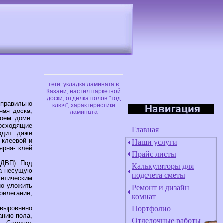
теги: укладка ламината в
Казани; настил паркетной
доски; отделка полов "под
правильно
ключ"; характеристики
ная доска,
ламината
своем доме
восходящие
Главная
одит даже
 клеевой и
Наши услуги
ярна- клей
Прайс листы
 ДВП). Под
Калькуляторы для
На несущую
подсчета сметы
тетическим
но уложить
Ремонт и дизайн
рилегание,
комнат
Портфолио
 выровнено
анию пола,
Отделочные работы
. Следует